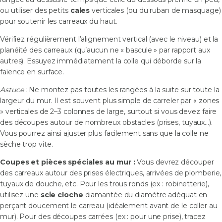
ou utiliser des petits
cales
verticales (ou du ruban de masquage)
pour soutenir les carreaux du haut.
Vérifiez régulièrement l’alignement vertical (avec le niveau) et la
planéité des carreaux (qu’aucun ne « bascule » par rapport aux
autres). Essuyez immédiatement la colle qui déborde sur la
faïence en surface.
Astuce :
Ne montez pas toutes les rangées à la suite sur toute la
largeur du mur. Il est souvent plus simple de carreler par « zones
» verticales de 2–3 colonnes de large, surtout si vous devez faire
des découpes autour de nombreux obstacles (prises, tuyaux…).
Vous pourrez ainsi ajuster plus facilement sans que la colle ne
sèche trop vite.
Coupes et pièces spéciales au mur :
Vous devrez découper
des carreaux autour des prises électriques, arrivées de plomberie,
tuyaux de douche, etc. Pour les trous ronds (ex : robinetterie),
utilisez une
scie cloche
diamantée du diamètre adéquat en
perçant doucement le carreau (idéalement avant de le coller au
mur). Pour des découpes carrées (ex : pour une prise), tracez