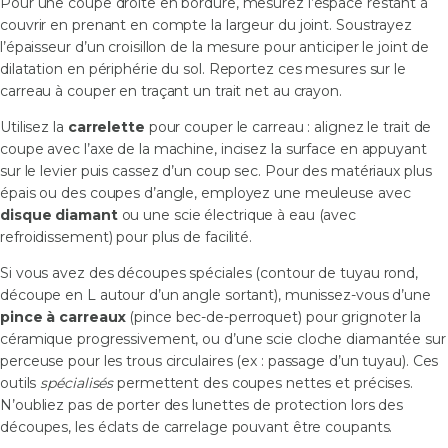
Pour une coupe droite en bordure, mesurez l’espace restant à
couvrir en prenant en compte la largeur du joint. Soustrayez
l’épaisseur d’un croisillon de la mesure pour anticiper le joint de
dilatation en périphérie du sol. Reportez ces mesures sur le
carreau à couper en traçant un trait net au crayon.
Utilisez la
carrelette
pour couper le carreau : alignez le trait de
coupe avec l’axe de la machine, incisez la surface en appuyant
sur le levier puis cassez d’un coup sec. Pour des matériaux plus
épais ou des coupes d’angle, employez une meuleuse avec
disque diamant
ou une scie électrique à eau (avec
refroidissement) pour plus de facilité.
Si vous avez des découpes spéciales (contour de tuyau rond,
découpe en L autour d’un angle sortant), munissez-vous d’une
pince à carreaux
(pince bec-de-perroquet) pour grignoter la
céramique progressivement, ou d’une scie cloche diamantée sur
perceuse pour les trous circulaires (ex : passage d’un tuyau). Ces
outils
spécialisés
permettent des coupes nettes et précises.
N’oubliez pas de porter des lunettes de protection lors des
découpes, les éclats de carrelage pouvant être coupants.