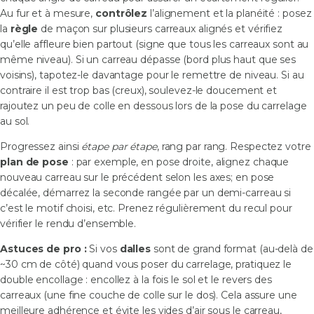
Au fur et à mesure,
contrôlez
l’alignement et la planéité : posez
la
règle
de maçon sur plusieurs carreaux alignés et vérifiez
qu’elle affleure bien partout (signe que tous les carreaux sont au
même niveau). Si un carreau dépasse (bord plus haut que ses
voisins), tapotez-le davantage pour le remettre de niveau. Si au
contraire il est trop bas (creux), soulevez-le doucement et
rajoutez un peu de colle en dessous lors de la pose du carrelage
au sol.
Progressez ainsi
étape par étape
, rang par rang. Respectez votre
plan de pose
: par exemple, en pose droite, alignez chaque
nouveau carreau sur le précédent selon les axes; en pose
décalée, démarrez la seconde rangée par un demi-carreau si
c’est le motif choisi, etc. Prenez régulièrement du recul pour
vérifier le rendu d’ensemble.
Astuces de pro :
Si vos
dalles
sont de grand format (au-delà de
~30 cm de côté) quand vous poser du carrelage, pratiquez le
double encollage : encollez à la fois le sol et le revers des
carreaux (une fine couche de colle sur le dos). Cela assure une
meilleure adhérence et évite les vides d’air sous le carreau,