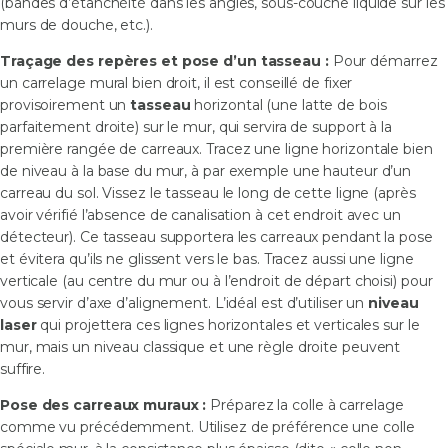
(bandes d’étanchéité dans les angles, sous-couche liquide sur les
murs de douche, etc.).
Traçage des repères et pose d’un tasseau :
Pour démarrez
un carrelage mural bien droit, il est conseillé de fixer
provisoirement un
tasseau
horizontal (une latte de bois
parfaitement droite) sur le mur, qui servira de support à la
première rangée de carreaux. Tracez une ligne horizontale bien
de niveau à la base du mur, à par exemple une hauteur d’un
carreau du sol. Vissez le tasseau le long de cette ligne (après
avoir vérifié l’absence de canalisation à cet endroit avec un
détecteur). Ce tasseau supportera les carreaux pendant la pose
et évitera qu’ils ne glissent vers le bas. Tracez aussi une ligne
verticale (au centre du mur ou à l’endroit de départ choisi) pour
vous servir d’axe d’alignement. L’idéal est d’utiliser un
niveau
laser
qui projettera ces lignes horizontales et verticales sur le
mur, mais un niveau classique et une règle droite peuvent
suffire.
Pose des carreaux muraux :
Préparez la colle à carrelage
comme vu précédemment. Utilisez de préférence une colle