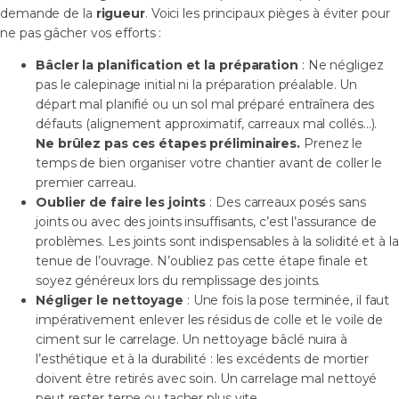
demande de la
rigueur
. Voici les principaux pièges à éviter pour
ne pas gâcher vos efforts :
Bâcler la planification et la préparation
: Ne négligez
pas le calepinage initial ni la préparation préalable. Un
départ mal planifié ou un sol mal préparé entraînera des
défauts (alignement approximatif, carreaux mal collés…).
Ne brûlez pas ces étapes préliminaires.
Prenez le
temps de bien organiser votre chantier avant de coller le
premier carreau.
Oublier de faire les joints
: Des carreaux posés sans
joints ou avec des joints insuffisants, c’est l’assurance de
problèmes. Les joints sont indispensables à la solidité et à la
tenue de l’ouvrage. N’oubliez pas cette étape finale et
soyez généreux lors du remplissage des joints.
Négliger le nettoyage
: Une fois la pose terminée, il faut
impérativement enlever les résidus de colle et le voile de
ciment sur le carrelage. Un nettoyage bâclé nuira à
l’esthétique et à la durabilité : les excédents de mortier
doivent être retirés avec soin. Un carrelage mal nettoyé
peut rester terne ou tacher plus vite.