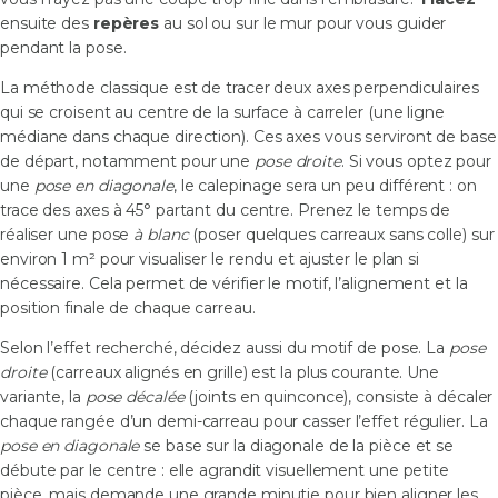
ensuite des
repères
au sol ou sur le mur pour vous guider
pendant la pose.
La méthode classique est de tracer deux axes perpendiculaires
qui se croisent au centre de la surface à carreler (une ligne
médiane dans chaque direction). Ces axes vous serviront de base
de départ, notamment pour une
pose droite
. Si vous optez pour
une
pose en diagonale
, le calepinage sera un peu différent : on
trace des axes à 45° partant du centre. Prenez le temps de
réaliser une pose
à blanc
(poser quelques carreaux sans colle) sur
environ 1 m² pour visualiser le rendu et ajuster le plan si
nécessaire. Cela permet de vérifier le motif, l’alignement et la
position finale de chaque carreau.
Selon l’effet recherché, décidez aussi du motif de pose. La
pose
droite
(carreaux alignés en grille) est la plus courante. Une
variante, la
pose décalée
(joints en quinconce), consiste à décaler
chaque rangée d’un demi-carreau pour casser l’effet régulier. La
pose en diagonale
se base sur la diagonale de la pièce et se
débute par le centre : elle agrandit visuellement une petite
pièce, mais demande une grande minutie pour bien aligner les