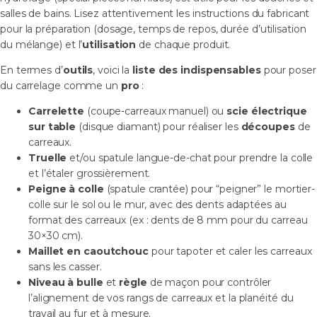
salles de bains. Lisez attentivement les instructions du fabricant
pour la préparation (dosage, temps de repos, durée d’utilisation
du mélange) et l’
utilisation
de chaque produit.
En termes d’
outils
, voici la
liste des indispensables
pour poser
du carrelage comme un
pro
:
Carrelette
(coupe-carreaux manuel) ou
scie électrique
sur table
(disque diamant) pour réaliser les
découpes
de
carreaux.
Truelle
et/ou spatule langue-de-chat pour prendre la colle
et l’étaler grossièrement.
Peigne à colle
(spatule crantée) pour “peigner” le mortier-
colle sur le sol ou le mur, avec des dents adaptées au
format des carreaux (ex : dents de 8 mm pour du carreau
30×30 cm).
Maillet en caoutchouc
pour tapoter et caler les carreaux
sans les casser.
Niveau à bulle
et
règle
de maçon pour contrôler
l’alignement de vos rangs de carreaux et la planéité du
travail au fur et à mesure.