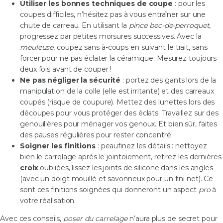
Utiliser les bonnes techniques de coupe
: pour les
coupes difficiles, n’hésitez pas à vous entraîner sur une
chute de carreau. En utilisant la
pince bec-de-perroquet
,
progressez par petites morsures successives. Avec la
meuleuse
, coupez sans à-coups en suivant le trait, sans
forcer pour ne pas éclater la céramique. Mesurez toujours
deux fois avant de couper !
Ne pas négliger la sécurité
: portez des gants lors de la
manipulation de la colle (elle est irritante) et des carreaux
coupés (risque de coupure). Mettez des lunettes lors des
découpes pour vous protéger des éclats. Travaillez sur des
genouillères pour ménager vos genoux. Et bien sûr, faites
des pauses régulières pour rester concentré.
Soigner les finitions
: peaufinez les détails : nettoyez
bien le carrelage après le jointoiement, retirez les dernières
croix
oubliées, lissez les joints de silicone dans les angles
(avec un doigt mouillé et savonneux pour un fini net). Ce
sont ces finitions soignées qui donneront un aspect
pro
à
votre réalisation.
Avec ces conseils,
poser du carrelage
n’aura plus de secret pour