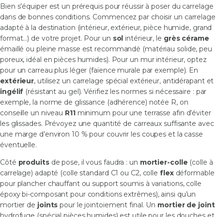
Bien s’équiper est un prérequis pour réussir à poser du carrelage
dans de bonnes conditions. Commencez par choisir un carrelage
adapté à la destination (intérieur, extérieur, pièce humide, grand
format…) de votre projet. Pour un
sol
intérieur, le
grès cérame
émaillé ou pleine masse est recommandé (matériau solide, peu
poreux, idéal en pièces humides). Pour un mur intérieur, optez
pour un carreau plus léger (faïence murale par exemple). En
extérieur
, utilisez un carrelage spécial extérieur, antidérapant et
ingélif
(résistant au gel). Vérifiez les normes si nécessaire : par
exemple, la norme de glissance (adhérence) notée R, on
conseille un niveau
R11
minimum pour une terrasse afin d’éviter
les glissades. Prévoyez une quantité de carreaux suffisante avec
une marge d’environ 10 % pour couvrir les coupes et la casse
éventuelle.
Côté
produits
de pose, il vous faudra : un
mortier-colle
(colle à
carrelage) adapté (colle standard C1 ou C2, colle
flex
déformable
pour plancher chauffant ou support soumis à variations, colle
époxy bi-composant pour conditions extrêmes), ainsi qu’un
mortier de
joints
pour le jointoiement final. Un
mortier de joint
hydrofuge (spécial pièces humides) est utile pour les douches et