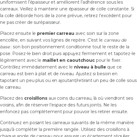
uniformisent l’épaisseur et améliorent l’adhérence sous les
carreaux. Veillez à maintenir une épaisseur de colle constante. Si
la colle déborde hors de la zone prévue, retirez l’excédent pour
ne pas créer de surépaisseur.
Placez ensuite le
premier carreau
avec soin sur la zone
encollée, en suivant vos lignes de repère. C’est le
carreau de
base
: son bon positionnement conditionne tout le reste de la
pose. Posez-le bien droit puis appuyez fermement et tapotez-le
légèrement avec le
maillet en caoutchouc
pour le fixer.
Contrôlez immédiatement avec le
niveau à bulle
que ce
carreau est bien à plat et de niveau. Ajustez si besoin en
tapotant un peu plus ou en ajoutant/retirant un peu de colle sous
le carreau.
Placez des
croisillons
aux coins du carreau, là où viendront ses
voisins, afin de réserver l’espace des futurs joints. Ne les
enfoncez pas complètement pour pouvoir les retirer ensuite.
Continuez en posant les carreaux suivants de la même manière
jusqu’à compléter la première rangée. Utilisez des croisillons à
chaque angle de carreau pour assurer un écartement régulier.