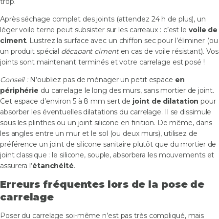
trop.
Après séchage complet des joints (attendez 24 h de plus), un
léger voile terne peut subsister sur les carreaux : c’est le
voile de
ciment
. Lustrez la surface avec un chiffon sec pour l’éliminer (ou
un produit spécial
décapant ciment
en cas de voile résistant). Vos
joints sont maintenant terminés et votre carrelage est posé !
Conseil :
N’oubliez pas de ménager un petit espace
en
périphérie
du carrelage le long des murs, sans mortier de joint.
Cet espace d’environ 5 à 8 mm sert de
joint de dilatation
pour
absorber les éventuelles dilatations du carrelage. Il se dissimule
sous les plinthes ou un joint silicone en finition. De même, dans
les angles entre un mur et le sol (ou deux murs), utilisez de
préférence un joint de silicone sanitaire plutôt que du mortier de
joint classique : le silicone, souple, absorbera les mouvements et
assurera l’
étanchéité
.
Erreurs fréquentes lors de la pose de
carrelage
Poser du carrelage soi-même n’est pas très compliqué, mais