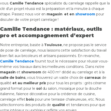
vous.
Camille Tendance
spécialiste du carrelage rappelle que la
clé d’un projet réussi est la préparation et la minutie à chaque
étape. Passez nous voir en
magasin et en
showroom
pour
discuter de votre projet carrelage !
Camille Tendance : matériaux, outils
pro et accompagnement d’expert
Notre entreprise, basée à
Toulouse
, ne propose pas le service
de pose de carrelage, nous laissons cette satisfaction du travail
bien fait aux bricoleurs et artisans passionnés. En revanche,
Camille Tendance
fournit tout le nécessaire pour réussir vous-
même vos travaux dans les meilleures conditions. Dans notre
magasin
et
showroom
de 400 m² dédié au carrelage et à la
salle de bains
, vous trouverez un vaste choix de
carreaux
de
qualité
et au meilleur prix
pour tous les projets : grès cérame
grand format pour le
sol
du salon, mosaïque pour la douche
italienne, faïence décorative pour la crédence de cuisine,
carrelage effet
bois
pour une terrasse chaleureuse, etc. Nous
sélectionnons des produits de
qualité
et tendances pour que
votre intérieur ou extérieur reflète vos envies.