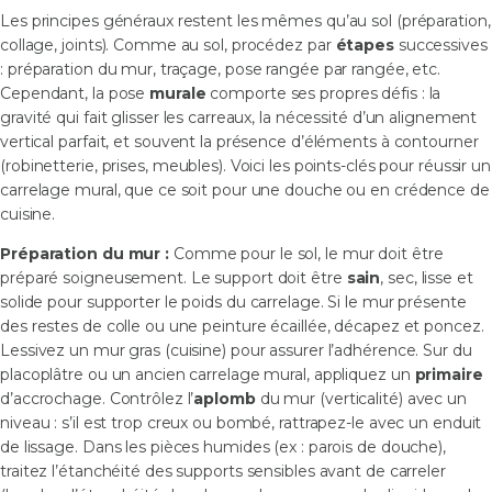
Les principes généraux restent les mêmes qu’au sol (préparation,
collage, joints). Comme au sol, procédez par
étapes
successives
: préparation du mur, traçage, pose rangée par rangée, etc.
Cependant, la pose
murale
comporte ses propres défis : la
gravité qui fait glisser les carreaux, la nécessité d’un alignement
vertical parfait, et souvent la présence d’éléments à contourner
(robinetterie, prises, meubles). Voici les points-clés pour réussir un
carrelage mural, que ce soit pour une douche ou en crédence de
cuisine.
Préparation du mur :
Comme pour le sol, le mur doit être
préparé soigneusement. Le support doit être
sain
, sec, lisse et
solide pour supporter le poids du carrelage. Si le mur présente
des restes de colle ou une peinture écaillée, décapez et poncez.
Lessivez un mur gras (cuisine) pour assurer l’adhérence. Sur du
placoplâtre ou un ancien carrelage mural, appliquez un
primaire
d’accrochage. Contrôlez l’
aplomb
du mur (verticalité) avec un
niveau : s’il est trop creux ou bombé, rattrapez-le avec un enduit
de lissage. Dans les pièces humides (ex : parois de douche),
traitez l’étanchéité des supports sensibles avant de carreler