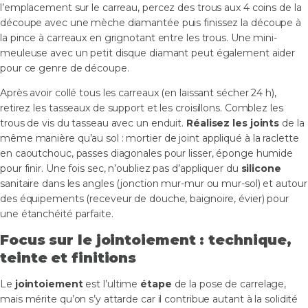
l’emplacement sur le carreau, percez des trous aux 4 coins de la
découpe avec une mèche diamantée puis finissez la découpe à
la pince à carreaux en grignotant entre les trous. Une mini-
meuleuse avec un petit disque diamant peut également aider
pour ce genre de découpe.
Après avoir collé tous les carreaux (en laissant sécher 24 h),
retirez les tasseaux de support et les croisillons. Comblez les
trous de vis du tasseau avec un enduit.
Réalisez les joints
de la
même manière qu’au sol : mortier de joint appliqué à la raclette
en caoutchouc, passes diagonales pour lisser, éponge humide
pour finir. Une fois sec, n’oubliez pas d’appliquer du
silicone
sanitaire dans les angles (jonction mur-mur ou mur-sol) et autour
des équipements (receveur de douche, baignoire, évier) pour
une étanchéité parfaite.
Focus sur le jointoiement : technique,
teinte et finitions
Le
jointoiement
est l’ultime
étape
de la pose de carrelage,
mais mérite qu’on s’y attarde car il contribue autant à la solidité