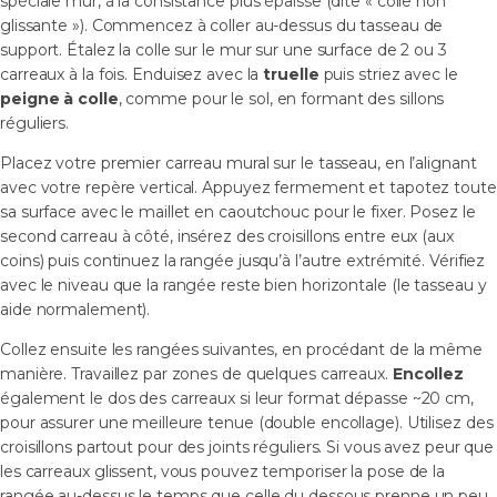
spéciale mur, à la consistance plus épaisse (dite « colle non
glissante »). Commencez à coller au-dessus du tasseau de
support. Étalez la colle sur le mur sur une surface de 2 ou 3
carreaux à la fois. Enduisez avec la
truelle
puis striez avec le
peigne à colle
, comme pour le sol, en formant des sillons
réguliers.
Placez votre premier carreau mural sur le tasseau, en l’alignant
avec votre repère vertical. Appuyez fermement et tapotez toute
sa surface avec le maillet en caoutchouc pour le fixer. Posez le
second carreau à côté, insérez des croisillons entre eux (aux
coins) puis continuez la rangée jusqu’à l’autre extrémité. Vérifiez
avec le niveau que la rangée reste bien horizontale (le tasseau y
aide normalement).
Collez ensuite les rangées suivantes, en procédant de la même
manière. Travaillez par zones de quelques carreaux.
Encollez
également le dos des carreaux si leur format dépasse ~20 cm,
pour assurer une meilleure tenue (double encollage). Utilisez des
croisillons partout pour des joints réguliers. Si vous avez peur que
les carreaux glissent, vous pouvez temporiser la pose de la
rangée au-dessus le temps que celle du dessous prenne un peu,