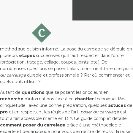
Comment poser du carrelage : étapes
préparatoires
Première installation ou rénovation
, vous vous lancez dans la
pose de carrelage dans votre maison. En réalisant la pose vous-
même (sans faire appel à un carreleur professionnel), vous
économisez le
prix
de la main d’oeuvre, mais il vous faudra être
méthodique et bien informé. La pose du carrelage se déroule en
plusieurs
étapes
successives qu’il faut respecter dans l’ordre
(préparation, traçage, collage, coupes, joints, etc.). De
nombreuses questions se posent alors : comment faire une
pose
du carrelage
durable et professionnelle ? Par où commencer et
quels outils utiliser ?
Autant de
questions
que se posent les bricoleurs en
recherche
d’informations face à ce
chantier
technique. Pas
d’inquiétude : avec une bonne préparation, quelques
astuces
de
pro
et en respectant les règles de l’art,
poser du carrelage
est
tout à fait accessible même en DIY. Ce guide complet détaille
comment poser du carrelage
grâce à une méthodologie
experte et pédagogique pour vous permettre de réussir la pose