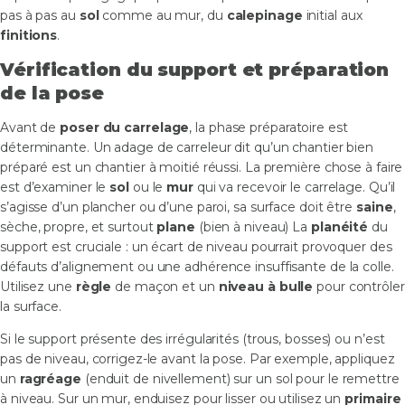
pas à pas au
sol
comme au mur, du
calepinage
initial aux
finitions
.
Vérification du support et préparation
de la pose
Avant de
poser du carrelage
, la phase préparatoire est
déterminante. Un adage de carreleur dit qu’un chantier bien
préparé est un chantier à moitié réussi. La première chose à faire
est d’examiner le
sol
ou le
mur
qui va recevoir le carrelage. Qu’il
s’agisse d’un plancher ou d’une paroi, sa surface doit être
saine
,
sèche, propre, et surtout
plane
(bien à niveau) La
planéité
du
support est cruciale : un écart de niveau pourrait provoquer des
défauts d’alignement ou une adhérence insuffisante de la colle.
Utilisez une
règle
de maçon et un
niveau à bulle
pour contrôler
la surface.
Si le support présente des irrégularités (trous, bosses) ou n’est
pas de niveau, corrigez-le avant la pose. Par exemple, appliquez
un
ragréage
(enduit de nivellement) sur un sol pour le remettre
à niveau. Sur un mur, enduisez pour lisser ou utilisez un
primaire