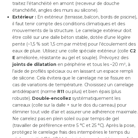
traitez l’étanchéité en amont (receveur de douche
étanchéifié, angles des murs au silicone).
Extérieur :
En extérieur (terrasse, balcon, bords de piscine),
il faut tenir compte des conditions climatiques et des
mouvements de la structure. Le carrelage extérieur doit
être collé sur une dalle béton stable, dotée d’une légère
pente (~1,5 % soit 1,5 cm par mètre) pour l’écoulement des
eaux de pluie. Utilisez une colle spéciale extérieur (colle
C2
E
améliorée, résistante au gel et souple). Prévoyez des
joints de dilatation
en périphérie et tous les ~20 m², à
l’aide de profilés spéciaux ou en laissant un espace rempli
de silicone. Cela évitera que le carrelage ne se fissure en
cas de variations de température. Choisissez un carrelage
antidérapant (norme
R11
ou plus) et bien épais (plus
robuste).
Double-encollez
systématiquement les
carreaux (colle sur la dalle + sur le dos du carreau) pour
éliminer tout vide d’air et assurer une adhérence maximale.
Ne carrelez pas en plein soleil ou par temps de gel
(travailler de préférence entre 5 °C et 25 °C). Après la pose,
protégez le carrelage frais des intempéries le temps du