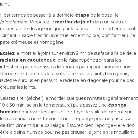
joint.
Il est temps de passer à la dernière
étape
de la pose : le
jointoiement
. Préparez le
mortier de joint
dans un seau en
respectant le dosage indiqué par le fabricant. Le mortier de joint
(ciment + sable très fin, éventuellement coloré) doit former une
pâte crémeuse et homogène.
Étalez
le mortier à joint sur environ 2 m² de surface à l’aide de la
raclette en caoutchouc
, en le faisant pénétrer dans les
interstices par des passes diagonales par rapport aux carreaux.
Remplissez bien tous les joints. Une fois les joints bien garnis,
raclez le surplus en passant la raclette en diagonale pour ne pas
creuser les joints.
Laissez tirer (sécher) le mortier quelques minutes (généralement
10 à 30 min, selon la température) puis passez une
éponge
humide
pour lisser les joints et nettoyer le voile de ciment sur
les carreaux. Rincez fréquemment l’éponge pour ne pas laisser
de film ciment sur le carrelage. Essorez bien l’éponge – elle doit
être à peine humide pour ne pas creuser le joint en le mouillant