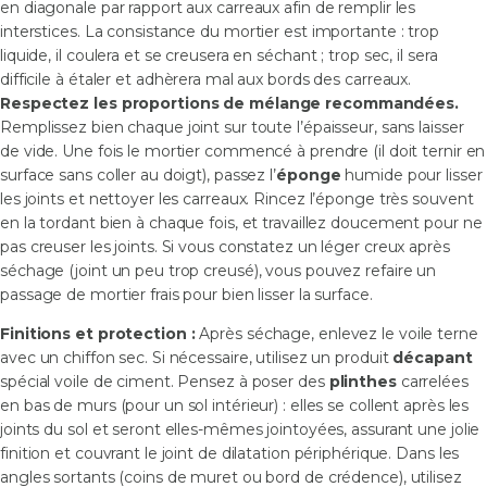
en diagonale par rapport aux carreaux afin de remplir les
interstices. La consistance du mortier est importante : trop
liquide, il coulera et se creusera en séchant ; trop sec, il sera
difficile à étaler et adhèrera mal aux bords des carreaux.
Respectez les proportions de mélange recommandées.
Remplissez bien chaque joint sur toute l’épaisseur, sans laisser
de vide. Une fois le mortier commencé à prendre (il doit ternir en
surface sans coller au doigt), passez l’
éponge
humide pour lisser
les joints et nettoyer les carreaux. Rincez l’éponge très souvent
en la tordant bien à chaque fois, et travaillez doucement pour ne
pas creuser les joints. Si vous constatez un léger creux après
séchage (joint un peu trop creusé), vous pouvez refaire un
passage de mortier frais pour bien lisser la surface.
Finitions et protection :
Après séchage, enlevez le voile terne
avec un chiffon sec. Si nécessaire, utilisez un produit
décapant
spécial voile de ciment. Pensez à poser des
plinthes
carrelées
en bas de murs (pour un sol intérieur) : elles se collent après les
joints du sol et seront elles-mêmes jointoyées, assurant une jolie
finition et couvrant le joint de dilatation périphérique. Dans les
angles sortants (coins de muret ou bord de crédence), utilisez