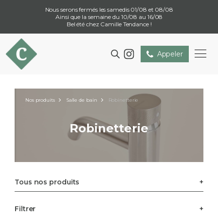
Nous serons fermés les samedis 01/08 et 08/08
Ainsi que la semaine du 10/08 au 16/08
Bel été chez Camille Tendance !
Appeler
Nos produits
Salle de bain
Robinetterie
Robinetterie
Tous nos produits
Filtrer