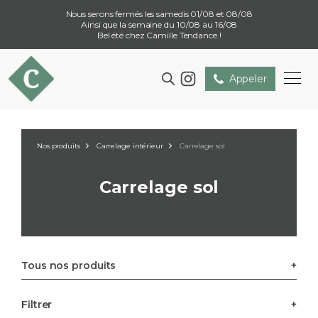
Nous serons fermés les samedis 01/08 et 08/08
Ainsi que la semaine du 10/08 au 16/08
Bel été chez Camille Tendance !
Appeler
Nos produits
Carrelage intérieur
Carrelage sol
Carrelage sol
Tous nos produits
Filtrer