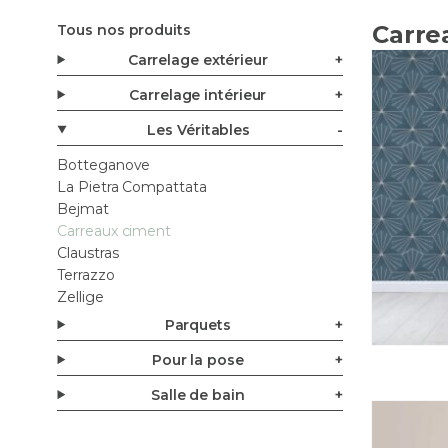
Carre
Tous nos produits
Carrelage extérieur
Carrelage intérieur
Les Véritables
Botteganove
La Pietra Compattata
Carrelage intérieur
Carrelage extérieur
Les Véritables
Bejmat
Carrelage cuisine
Carrelage anti-dérapants
Bejmat
Carreaux ciment
Carrelage mur
Carrelage piscine
Carreaux ciment
Claustras
Carrelage salle de bain
Carrelage terrasse
Claustras
Terrazzo
Carrelage sol
Dalle carrelage (20mm)
Terrazzo
Zellige
Parement
Margelle piscine
Zellige
Parquets
Plan de travail cuisine
Parement
Pour la pose
Plinthe sur-mesure
Plots
Salle de bain