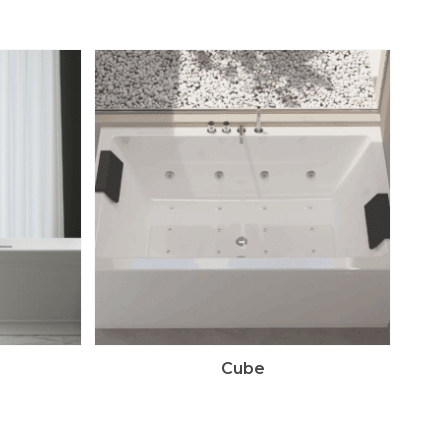
 pose
Destockage
Marques
nivellement
Destockage carrelage
Destockage sanitaire
icone
Destockage produits de
pose
ne
e finitions
e
Cube