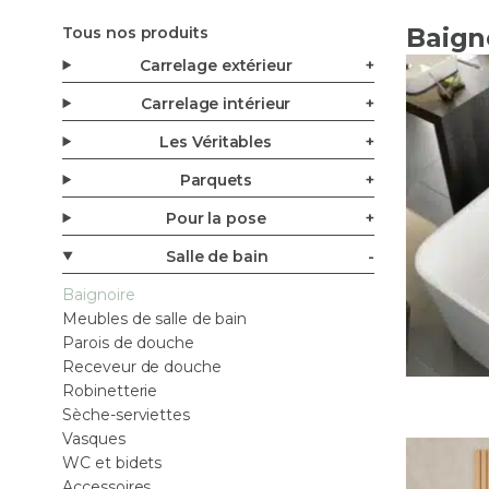
Baign
Tous nos produits
Carrelage extérieur
Carrelage intérieur
Les Véritables
Parquets
Pour la pose
Carrelage intérieur
Carrelage extérieur
Les Véritables
Carrelage cuisine
Carrelage anti-dérapants
Bejmat
Salle de bain
Carrelage mur
Carrelage piscine
Carreaux ciment
Baignoire
Carrelage salle de bain
Carrelage terrasse
Claustras
Meubles de salle de bain
Carrelage sol
Dalle carrelage (20mm)
Terrazzo
Parois de douche
Parement
Margelle piscine
Zellige
Receveur de douche
Plan de travail cuisine
Parement
Robinetterie
Plinthe sur-mesure
Plots
Sèche-serviettes
Vasques
WC et bidets
Accessoires