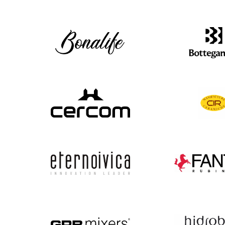
Carrelage intérieur
Carrelage extérieur
Les Véritables
Carrelage cuisine
Carrelage anti-dérapants
Bejmat
Carrelage mur
Carrelage piscine
Carreaux ciment
Carrelage salle de bain
Carrelage terrasse
Claustras
Carrelage sol
Dalle carrelage (20mm)
Terrazzo
Parement
Margelle piscine
Zellige
Plan de travail cuisine
Parement
Plinthe sur-mesure
Plots