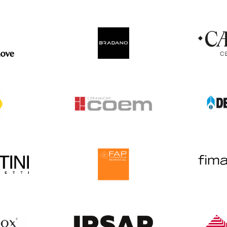
Salle de bain
Parquets
Pour la
Baignoire
Contre-collé
Cales de 
Meubles de salle de bain
Corniches
Colles
Parois de douche
Lames vinyles
Joint / sil
Receveur de douche
Moulures mur
Membra
Robinetterie
Plinthes
Plots
Sèche-serviettes
Stratifié
Profilés d
Vasques
Ragréag
WC et bidets
Accessoires