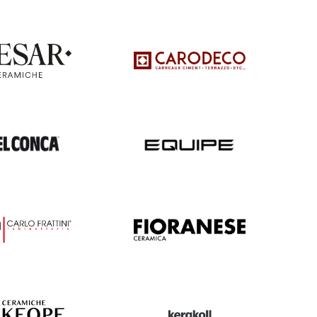
 pose
Destockage
Marques
nivellement
Destockage carrelage
Destockage sanitaire
icone
Destockage produits de
pose
ne
e finitions
e