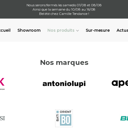
Nous serons fermés les samedis 01/08 et 08/08
Ainsi que la semaine du 10/08 au 16/08
Bel été chez Camille Tendance !
cueil
Showroom
Nos produits
Sur-mesure
Actua
Nos marques