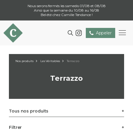
Nous serons fermés les samedis 01/08 et 08/08
Ainsi que la semaine du 10/08 au 16/08
Bel été chez Camille Tendance !
Appeler
Nos produits
Les Véritables
Terrazzo
Terrazzo
Tous nos produits
Filtrer