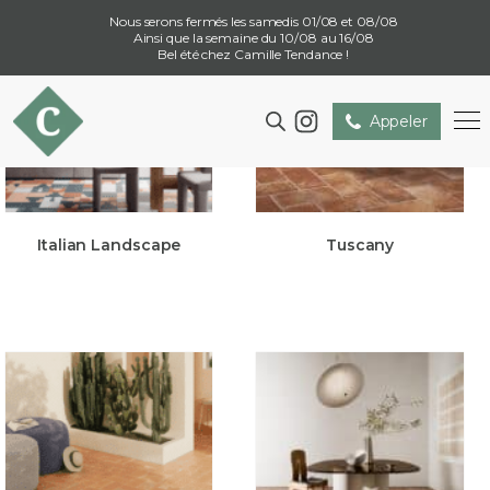
Nous serons fermés les samedis 01/08 et 08/08
Ainsi que la semaine du 10/08 au 16/08
Bel été chez Camille Tendance !
Appeler
Italian Landscape
Tuscany