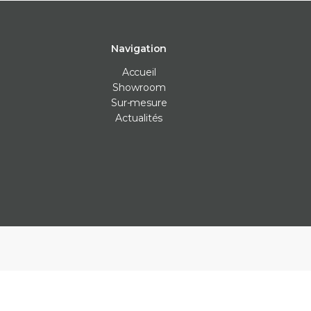
Navigation
Accueil
Showroom
Sur-mesure
Actualités
Carrelage intérieur
Carrelage extérieur
Les Véritables
Carrelage cuisine
Carrelage anti-dérapants
Bejmat
Carrelage mur
Carrelage piscine
Carreaux ciment
Carrelage salle de bain
Carrelage terrasse
Claustras
Carrelage sol
Dalle carrelage (20mm)
Terrazzo
Parement
Margelle piscine
Zellige
Plan de travail cuisine
Parement
Plinthe sur-mesure
Plots