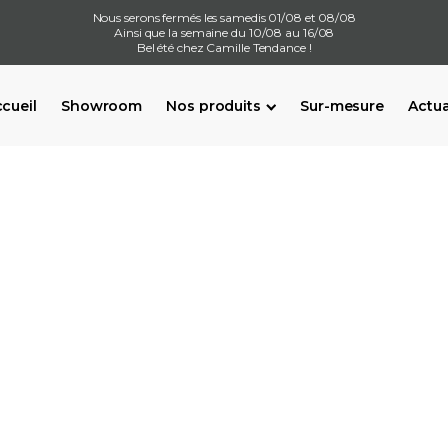
Nous serons fermés les samedis 01/08 et 08/08
Ainsi que la semaine du 10/08 au 16/08
Bel été chez Camille Tendance !
cueil
Showroom
Nos produits
Sur-mesure
Actua