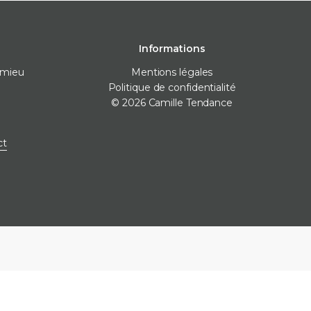
Informations
omieu
Mentions légales
Politique de confidentialité
© 2026 Camille Tendance
 pose
Destockage
Marques
ct
nivellement
Destockage carrelage
Destockage sanitaire
icone
Destockage produits de
pose
ne
e finitions
e