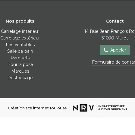
Nos produits
Contact
Carrelage intérieur
14 Rue Jean François R
Carrelage extérieur
31600
Muret
Les Véritables
Appeler
Salle de bain
Parquets
Salle de bain
Parquets
Pour la
Formulaire de conta
Pour la pose
Baignoire
Contre-collé
Cales de 
Marques
Meubles de salle de bain
Corniches
Colles
Destockage
Parois de douche
Lames vinyles
Joint / sil
Receveur de douche
Moulures mur
Membra
Robinetterie
Plinthes
Plots
Sèche-serviettes
Stratifié
Profilés d
Création site internet Toulouse
Vasques
Ragréag
WC et bidets
Accessoires