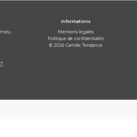
Informations
omieu
Mentions légales
Politique de confidentialité
© 2026 Camille Tendance
 pose
Destockage
Marques
ct
nivellement
Destockage carrelage
Destockage sanitaire
icone
Destockage produits de
pose
ne
e finitions
e