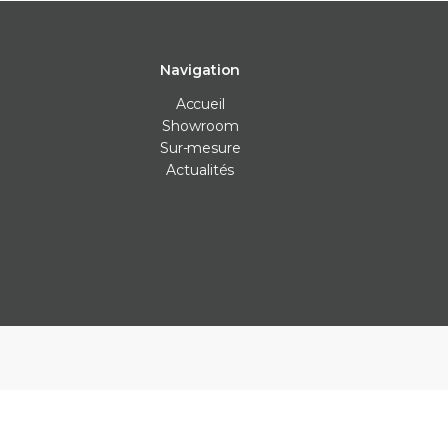
Navigation
Accueil
Showroom
Sur-mesure
Actualités
Carrelage intérieur
Carrelage extérieur
Les Véritables
Carrelage cuisine
Carrelage anti-dérapants
Bejmat
Carrelage mur
Carrelage piscine
Carreaux ciment
Carrelage salle de bain
Carrelage terrasse
Claustras
Carrelage sol
Dalle carrelage (20mm)
Terrazzo
Parement
Margelle piscine
Zellige
Plan de travail cuisine
Parement
Plinthe sur-mesure
Plots