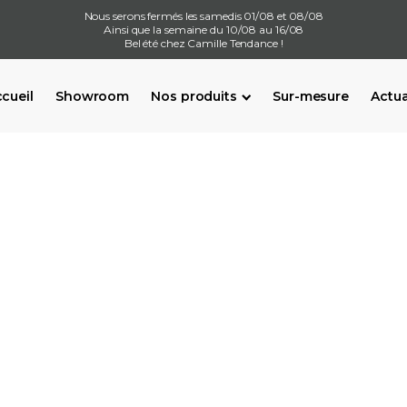
Nous serons fermés les samedis 01/08 et 08/08
Ainsi que la semaine du 10/08 au 16/08
Bel été chez Camille Tendance !
cueil
Showroom
Nos produits
Sur-mesure
Actua