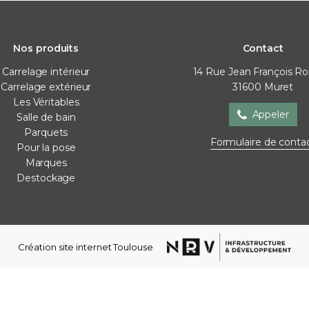
Nos produits
Contact
Carrelage intérieur
14 Rue Jean François R
Carrelage extérieur
31600
Muret
Les Véritables
Appeler
Salle de bain
Parquets
Salle de bain
Parquets
Pour la
Formulaire de conta
Pour la pose
Baignoire
Contre-collé
Cales de 
Marques
Meubles de salle de bain
Corniches
Colles
Destockage
Parois de douche
Lames vinyles
Joint / sil
Receveur de douche
Moulures mur
Membra
Robinetterie
Plinthes
Plots
Sèche-serviettes
Stratifié
Profilés d
Création site internet Toulouse
Vasques
Ragréag
WC et bidets
Accessoires