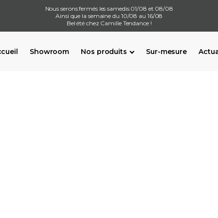
Nous serons fermés les samedis 01/08 et 08/08
Ainsi que la semaine du 10/08 au 16/08
Bel été chez Camille Tendance !
cueil
Showroom
Nos produits
Sur-mesure
Actua