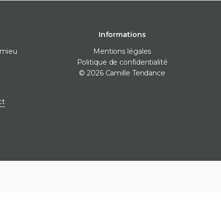
Informations
omieu
Mentions légales
Politique de confidentialité
© 2026 Camille Tendance
 pose
Destockage
Marques
ct
nivellement
Destockage carrelage
Destockage sanitaire
icone
Destockage produits de
pose
ne
e finitions
e