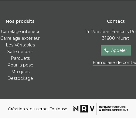
Nos produits
Contact
Carrelage intérieur
14 Rue Jean François R
Carrelage extérieur
31600
Muret
Les Véritables
Appeler
Salle de bain
Parquets
Salle de bain
Parquets
Pour la
Formulaire de conta
Pour la pose
Baignoire
Contre-collé
Cales de 
Marques
Meubles de salle de bain
Corniches
Colles
Destockage
Parois de douche
Lames vinyles
Joint / sil
Receveur de douche
Moulures mur
Membra
Robinetterie
Plinthes
Plots
Sèche-serviettes
Stratifié
Profilés d
Création site internet Toulouse
Vasques
Ragréag
WC et bidets
Accessoires