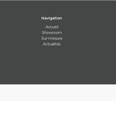
Navigation
Accueil
Showroom
Sur-mesure
Actualités
Carrelage intérieur
Carrelage extérieur
Les Véritables
Carrelage cuisine
Carrelage anti-dérapants
Bejmat
Carrelage mur
Carrelage piscine
Carreaux ciment
Carrelage salle de bain
Carrelage terrasse
Claustras
Carrelage sol
Dalle carrelage (20mm)
Terrazzo
Parement
Margelle piscine
Zellige
Plan de travail cuisine
Parement
Plinthe sur-mesure
Plots