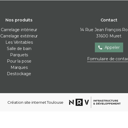
Nos produits
Contact
Carrelage intérieur
14 Rue Jean François R
Carrelage extérieur
31600
Muret
Les Véritables
Appeler
Salle de bain
Parquets
Salle de bain
Parquets
Pour la
Formulaire de conta
Pour la pose
Baignoire
Contre-collé
Cales de 
Marques
Meubles de salle de bain
Corniches
Colles
Destockage
Parois de douche
Lames vinyles
Joint / sil
Receveur de douche
Moulures mur
Membra
Robinetterie
Plinthes
Plots
Sèche-serviettes
Stratifié
Profilés d
Création site internet Toulouse
Vasques
Ragréag
WC et bidets
Accessoires