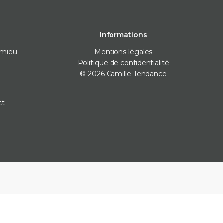
Informations
omieu
Mentions légales
Politique de confidentialité
© 2026 Camille Tendance
 pose
Destockage
Marques
ct
nivellement
Destockage carrelage
Destockage sanitaire
icone
Destockage produits de
pose
ne
e finitions
e