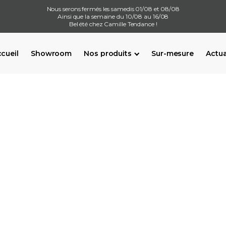
Nous serons fermés les samedis 01/08 et 08/08
Ainsi que la semaine du 10/08 au 16/08
Bel été chez Camille Tendance !
cueil
Showroom
Nos produits
Sur-mesure
Actua