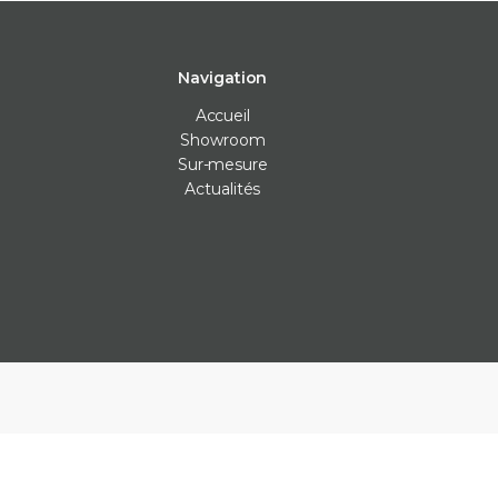
Navigation
Accueil
Showroom
Sur-mesure
Actualités
Carrelage intérieur
Carrelage extérieur
Les Véritables
Carrelage cuisine
Carrelage anti-dérapants
Bejmat
Carrelage mur
Carrelage piscine
Carreaux ciment
Carrelage salle de bain
Carrelage terrasse
Claustras
Carrelage sol
Dalle carrelage (20mm)
Terrazzo
Parement
Margelle piscine
Zellige
Plan de travail cuisine
Parement
Plinthe sur-mesure
Plots