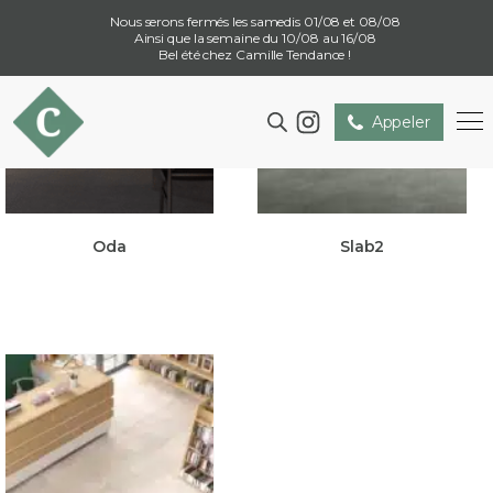
Nous serons fermés les samedis 01/08 et 08/08
Ainsi que la semaine du 10/08 au 16/08
Bel été chez Camille Tendance !
Appeler
Oda
Slab2