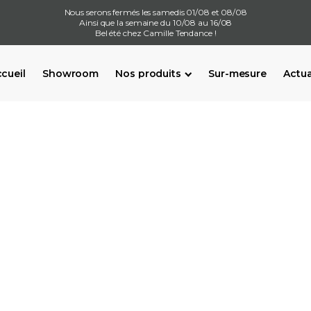
Nous serons fermés les samedis 01/08 et 08/08
Ainsi que la semaine du 10/08 au 16/08
Bel été chez Camille Tendance !
cueil
Showroom
Nos produits
Sur-mesure
Actua