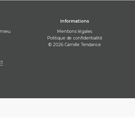
Informations
omieu
Mentions légales
Politique de confidentialité
© 2026 Camille Tendance
 pose
Destockage
Marques
ct
nivellement
Destockage carrelage
Destockage sanitaire
icone
Destockage produits de
pose
ne
e finitions
e