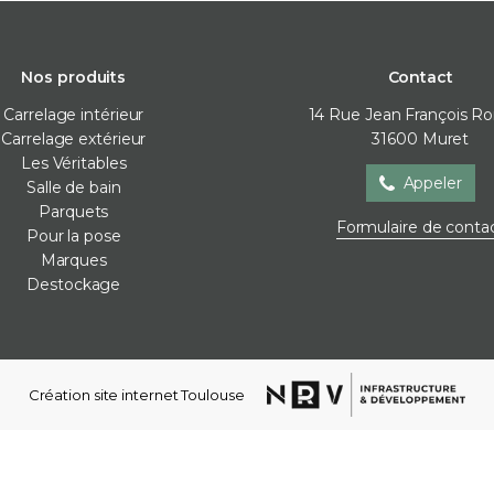
Nos produits
Contact
Carrelage intérieur
14 Rue Jean François R
Carrelage extérieur
31600
Muret
Les Véritables
Appeler
Salle de bain
Parquets
Salle de bain
Parquets
Pour la
Formulaire de conta
Pour la pose
Baignoire
Contre-collé
Cales de 
Marques
Meubles de salle de bain
Corniches
Colles
Destockage
Parois de douche
Lames vinyles
Joint / sil
Receveur de douche
Moulures mur
Membra
Robinetterie
Plinthes
Plots
Sèche-serviettes
Stratifié
Profilés d
Création site internet Toulouse
Vasques
Ragréag
WC et bidets
Accessoires