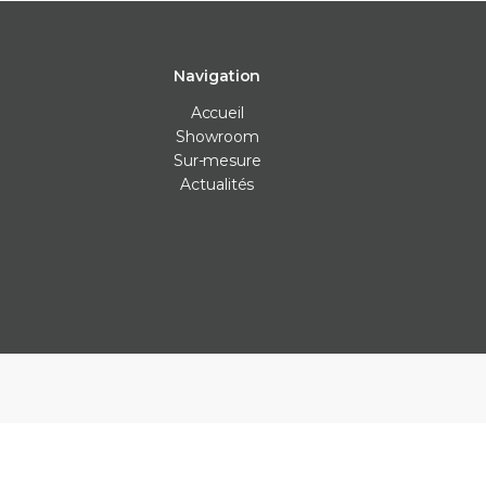
Navigation
Accueil
Showroom
Sur-mesure
Actualités
Carrelage intérieur
Carrelage extérieur
Les Véritables
Carrelage cuisine
Carrelage anti-dérapants
Bejmat
Carrelage mur
Carrelage piscine
Carreaux ciment
Carrelage salle de bain
Carrelage terrasse
Claustras
Carrelage sol
Dalle carrelage (20mm)
Terrazzo
Parement
Margelle piscine
Zellige
Plan de travail cuisine
Parement
Plinthe sur-mesure
Plots