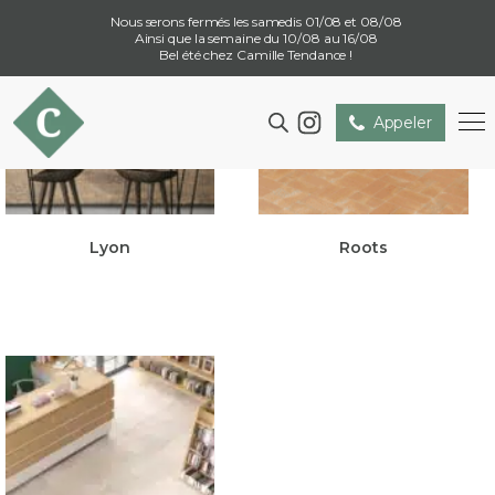
Nous serons fermés les samedis 01/08 et 08/08
Ainsi que la semaine du 10/08 au 16/08
Bel été chez Camille Tendance !
Appeler
Lyon
Roots