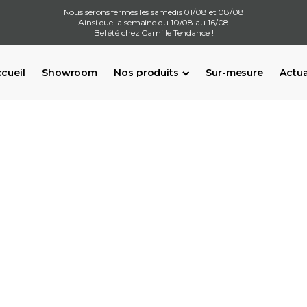
Nous serons fermés les samedis 01/08 et 08/08
Ainsi que la semaine du 10/08 au 16/08
Bel été chez Camille Tendance !
cueil
Showroom
Nos produits
Sur-mesure
Actua