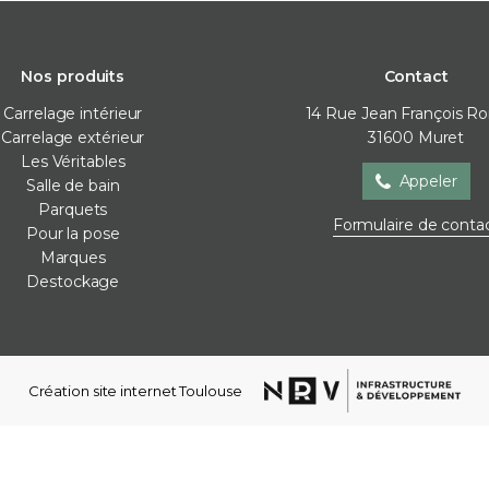
Nos produits
Contact
Carrelage intérieur
14 Rue Jean François R
Carrelage extérieur
31600
Muret
Les Véritables
Appeler
Salle de bain
Parquets
Salle de bain
Parquets
Pour la
Formulaire de conta
Pour la pose
Baignoire
Contre-collé
Cales de 
Marques
Meubles de salle de bain
Corniches
Colles
Destockage
Parois de douche
Lames vinyles
Joint / sil
Receveur de douche
Moulures mur
Membra
Robinetterie
Plinthes
Plots
Sèche-serviettes
Stratifié
Profilés d
Création site internet Toulouse
Vasques
Ragréag
WC et bidets
Accessoires