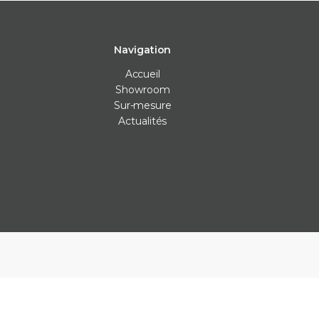
Navigation
Accueil
Showroom
Sur-mesure
Actualités
Carrelage intérieur
Carrelage extérieur
Les Véritables
Carrelage cuisine
Carrelage anti-dérapants
Bejmat
Carrelage mur
Carrelage piscine
Carreaux ciment
Carrelage salle de bain
Carrelage terrasse
Claustras
Carrelage sol
Dalle carrelage (20mm)
Terrazzo
Parement
Margelle piscine
Zellige
Plan de travail cuisine
Parement
Plinthe sur-mesure
Plots