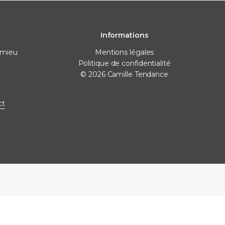
Informations
omieu
Mentions légales
Politique de confidentialité
© 2026 Camille Tendance
 pose
Destockage
Marques
ct
nivellement
Destockage carrelage
Destockage sanitaire
icone
Destockage produits de
pose
ne
e finitions
e