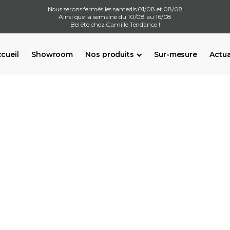
Nous serons fermés les samedis 01/08 et 08/08
Ainsi que la semaine du 10/08 au 16/08
Bel été chez Camille Tendance !
cueil
Showroom
Nos produits
Sur-mesure
Actua