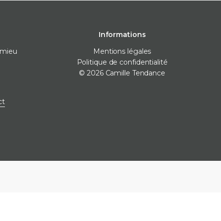
Informations
omieu
Mentions légales
Politique de confidentialité
© 2026 Camille Tendance
 pose
Destockage
Marques
ct
nivellement
Destockage carrelage
Destockage sanitaire
icone
Destockage produits de
pose
ne
e finitions
e