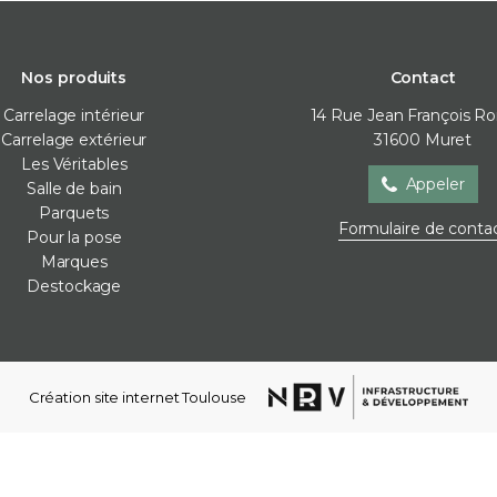
Nos produits
Contact
Carrelage intérieur
14 Rue Jean François R
Carrelage extérieur
31600
Muret
Les Véritables
Appeler
Salle de bain
Parquets
Salle de bain
Parquets
Pour la
Formulaire de conta
Pour la pose
Baignoire
Contre-collé
Cales de 
Marques
Meubles de salle de bain
Corniches
Colles
Destockage
Parois de douche
Lames vinyles
Joint / sil
Receveur de douche
Moulures mur
Membra
Robinetterie
Plinthes
Plots
Sèche-serviettes
Stratifié
Profilés d
Création site internet Toulouse
Vasques
Ragréag
WC et bidets
Accessoires