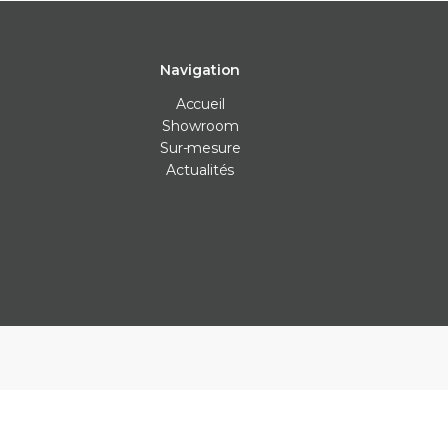
Navigation
Accueil
Showroom
Sur-mesure
Actualités
Carrelage intérieur
Carrelage extérieur
Les Véritables
Carrelage cuisine
Carrelage anti-dérapants
Bejmat
Carrelage mur
Carrelage piscine
Carreaux ciment
Carrelage salle de bain
Carrelage terrasse
Claustras
Carrelage sol
Dalle carrelage (20mm)
Terrazzo
Parement
Margelle piscine
Zellige
Plan de travail cuisine
Parement
Plinthe sur-mesure
Plots