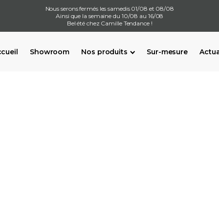
Nous serons fermés les samedis 01/08 et 08/08
Ainsi que la semaine du 10/08 au 16/08
Bel été chez Camille Tendance !
cueil
Showroom
Nos produits
Sur-mesure
Actua