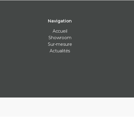
Navigation
Accueil
Showroom
Sur-mesure
Actualités
Carrelage intérieur
Carrelage extérieur
Les Véritables
Carrelage cuisine
Carrelage anti-dérapants
Bejmat
Carrelage mur
Carrelage piscine
Carreaux ciment
Carrelage salle de bain
Carrelage terrasse
Claustras
Carrelage sol
Dalle carrelage (20mm)
Terrazzo
Parement
Margelle piscine
Zellige
Plan de travail cuisine
Parement
Plinthe sur-mesure
Plots