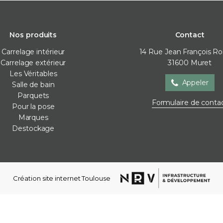
Nos produits
Contact
Carrelage intérieur
14 Rue Jean François R
Carrelage extérieur
31600
Muret
Les Véritables
Appeler
Salle de bain
Parquets
Salle de bain
Parquets
Pour la
Formulaire de conta
Pour la pose
Baignoire
Contre-collé
Cales de 
Marques
Meubles de salle de bain
Corniches
Colles
Destockage
Parois de douche
Lames vinyles
Joint / sil
Receveur de douche
Moulures mur
Membra
Robinetterie
Plinthes
Plots
Sèche-serviettes
Stratifié
Profilés d
Création site internet Toulouse
Vasques
Ragréag
WC et bidets
Accessoires