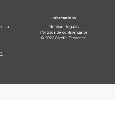
Informations
omieu
Mentions légales
Politique de confidentialité
© 2026 Camille Tendance
 pose
Destockage
Marques
ct
nivellement
Destockage carrelage
Destockage sanitaire
icone
Destockage produits de
pose
ne
e finitions
e