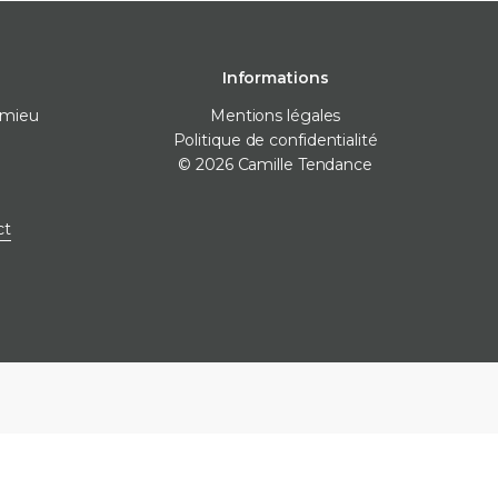
Informations
omieu
Mentions légales
Politique de confidentialité
© 2026 Camille Tendance
 pose
Destockage
Marques
ct
nivellement
Destockage carrelage
Destockage sanitaire
icone
Destockage produits de
pose
ne
e finitions
e