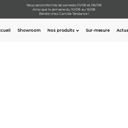
Nous serons fermés les samedis 01/08 et 08/08
Ainsi que la semaine du 10/08 au 16/08
Bel été chez Camille Tendance !
cueil
Showroom
Nos produits
Sur-mesure
Actua