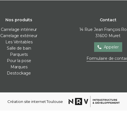
Nos produits
Contact
Carrelage intérieur
14 Rue Jean François R
Carrelage extérieur
31600
Muret
Les Véritables
Appeler
Salle de bain
Parquets
Salle de bain
Parquets
Pour la
Formulaire de conta
Pour la pose
Baignoire
Contre-collé
Cales de 
Marques
Meubles de salle de bain
Corniches
Colles
Destockage
Parois de douche
Lames vinyles
Joint / sil
Receveur de douche
Moulures mur
Membra
Robinetterie
Plinthes
Plots
Sèche-serviettes
Stratifié
Profilés d
Création site internet Toulouse
Vasques
Ragréag
WC et bidets
Accessoires