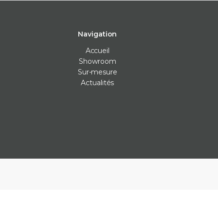
Navigation
Accueil
Showroom
Sur-mesure
Actualités
Carrelage intérieur
Carrelage extérieur
Les Véritables
Carrelage cuisine
Carrelage anti-dérapants
Bejmat
Carrelage mur
Carrelage piscine
Carreaux ciment
Carrelage salle de bain
Carrelage terrasse
Claustras
Carrelage sol
Dalle carrelage (20mm)
Terrazzo
Parement
Margelle piscine
Zellige
Plan de travail cuisine
Parement
Plinthe sur-mesure
Plots