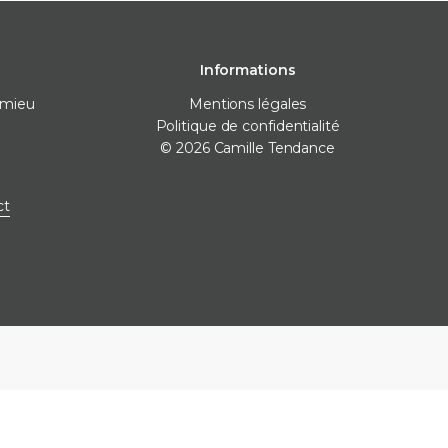
Informations
omieu
Mentions légales
Politique de confidentialité
© 2026 Camille Tendance
 pose
Destockage
Marques
ct
nivellement
Destockage carrelage
Destockage sanitaire
icone
Destockage produits de
pose
ne
e finitions
e