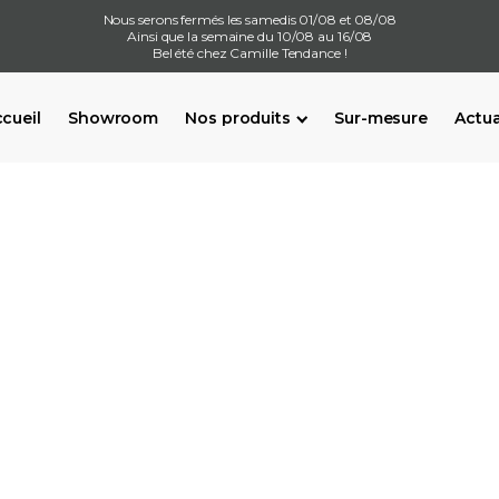
Nous serons fermés les samedis 01/08 et 08/08
Ainsi que la semaine du 10/08 au 16/08
Bel été chez Camille Tendance !
cueil
Showroom
Nos produits
Sur-mesure
Actua