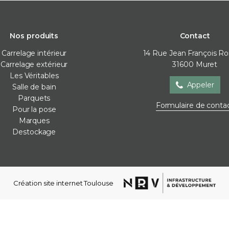
Nos produits
Contact
Carrelage intérieur
14 Rue Jean François R
Carrelage extérieur
31600
Muret
Les Véritables
Appeler
Salle de bain
Parquets
Salle de bain
Parquets
Pour la
Formulaire de conta
Pour la pose
Baignoire
Contre-collé
Cales de 
Marques
Meubles de salle de bain
Corniches
Colles
Destockage
Parois de douche
Lames vinyles
Joint / sil
Receveur de douche
Moulures mur
Membra
Robinetterie
Plinthes
Plots
Sèche-serviettes
Stratifié
Profilés d
Création site internet Toulouse
Vasques
Ragréag
WC et bidets
Accessoires