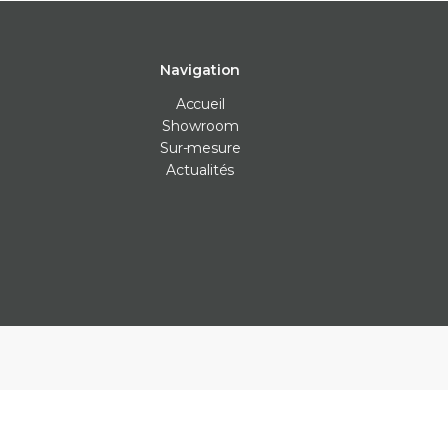
Navigation
Accueil
Showroom
Sur-mesure
Actualités
Carrelage intérieur
Carrelage extérieur
Les Véritables
Carrelage cuisine
Carrelage anti-dérapants
Bejmat
Carrelage mur
Carrelage piscine
Carreaux ciment
Carrelage salle de bain
Carrelage terrasse
Claustras
Carrelage sol
Dalle carrelage (20mm)
Terrazzo
Parement
Margelle piscine
Zellige
Plan de travail cuisine
Parement
Plinthe sur-mesure
Plots