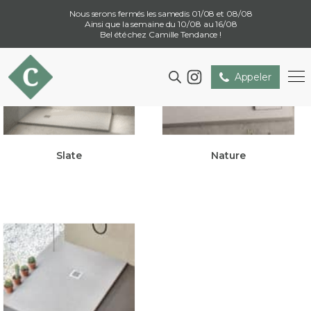
Nous serons fermés les samedis 01/08 et 08/08
Ainsi que la semaine du 10/08 au 16/08
Bel été chez Camille Tendance !
Appeler
Slate
Nature