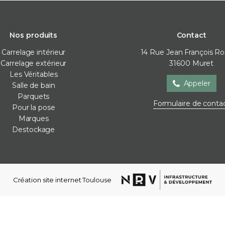
Nos produits
Contact
Carrelage intérieur
14 Rue Jean François R
Carrelage extérieur
31600
Muret
Les Véritables
Appeler
Salle de bain
Parquets
Salle de bain
Parquets
Pour la
Formulaire de conta
Pour la pose
Baignoire
Contre-collé
Cales de 
Marques
Meubles de salle de bain
Corniches
Colles
Destockage
Parois de douche
Lames vinyles
Joint / sil
Receveur de douche
Moulures mur
Membra
Robinetterie
Plinthes
Plots
Sèche-serviettes
Stratifié
Profilés d
Création site internet Toulouse
Vasques
Ragréag
WC et bidets
Accessoires