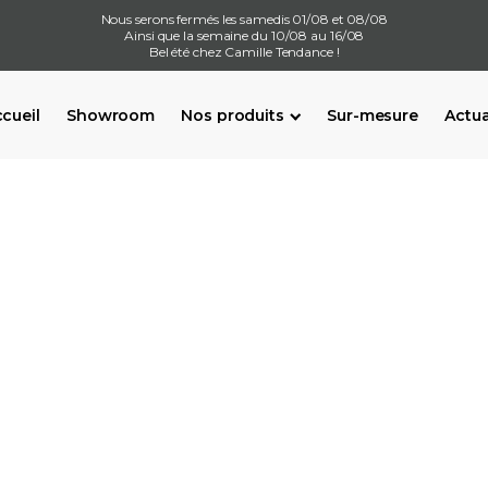
Nous serons fermés les samedis 01/08 et 08/08
Ainsi que la semaine du 10/08 au 16/08
Bel été chez Camille Tendance !
cueil
Showroom
Nos produits
Sur-mesure
Actua