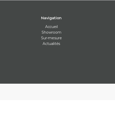
Navigation
Accueil
Showroom
Sur-mesure
Actualités
Carrelage intérieur
Carrelage extérieur
Les Véritables
Carrelage cuisine
Carrelage anti-dérapants
Bejmat
Carrelage mur
Carrelage piscine
Carreaux ciment
Carrelage salle de bain
Carrelage terrasse
Claustras
Carrelage sol
Dalle carrelage (20mm)
Terrazzo
Parement
Margelle piscine
Zellige
Plan de travail cuisine
Parement
Plinthe sur-mesure
Plots