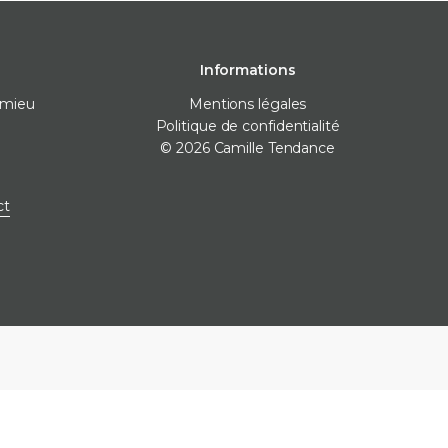
Informations
omieu
Mentions légales
Politique de confidentialité
© 2026 Camille Tendance
 pose
Destockage
Marques
ct
nivellement
Destockage carrelage
Destockage sanitaire
icone
Destockage produits de
pose
ne
e finitions
e