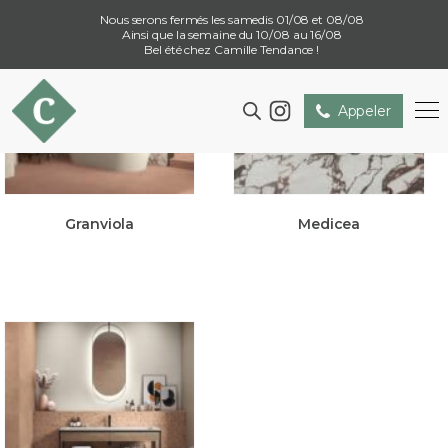
Nous serons fermés les samedis 01/08 et 08/08
Ainsi que la semaine du 10/08 au 16/08
Bel été chez Camille Tendance !
Appeler
Granviola
Medicea