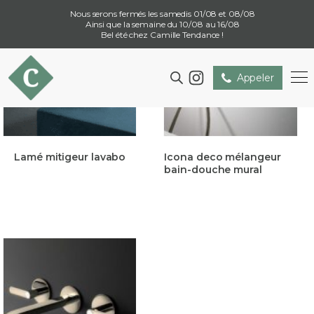
Nous serons fermés les samedis 01/08 et 08/08
Ainsi que la semaine du 10/08 au 16/08
Bel été chez Camille Tendance !
Appeler
Lamé mitigeur lavabo
Icona deco mélangeur
bain-douche mural