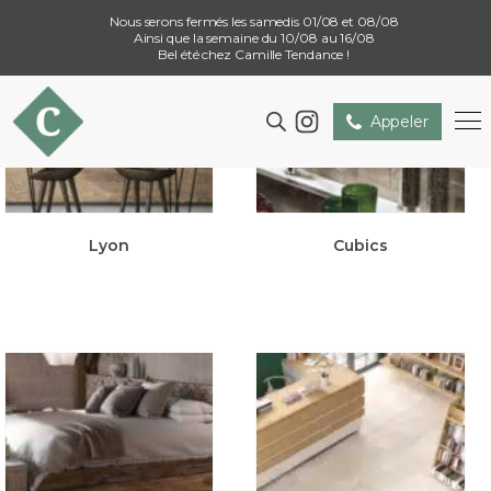
Nous serons fermés les samedis 01/08 et 08/08
Ainsi que la semaine du 10/08 au 16/08
Bel été chez Camille Tendance !
Appeler
Lyon
Cubics