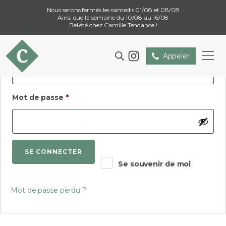
Se connecter
Nous serons fermés les samedis 01/08 et 08/08
Ainsi que la semaine du 10/08 au 16/08
Bel été chez Camille Tendance !
Obligatoire
Identifiant ou e-mail
*
Appeler
Obligatoire
Mot de passe
*
SE CONNECTER
Se souvenir de moi
Mot de passe perdu ?