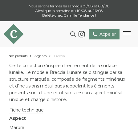
Nous serons fermés les samedis 01/08 et 08/08
Ainsi que la semaine du 10/08 au 16/08
Bel été chez Camille Tendance !
Appeler
Nos produits
Argenta
Breccia
Cette collection s’inspire directement de la surface
lunaire. Le modèle Breccia Lunare se distingue par sa
structure marquée, composée de fragments minéraux
et d’inclusions métalliques rappelant les éléments
présents sur la Lune et offrant ainsi un aspect minéral
unique et chargé d’histoire.
Fiche technique
Aspect
Marbre