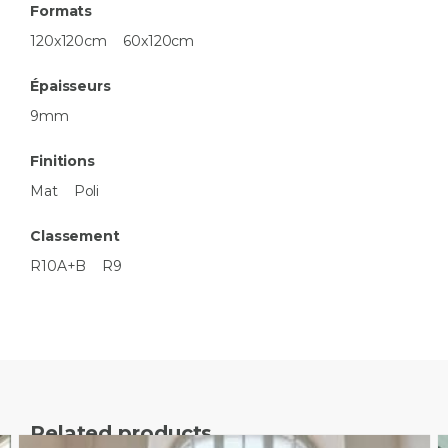
Formats
120x120cm
60x120cm
Épaisseurs
9mm
Finitions
Mat
Poli
Classement
R10A+B
R9
Related products