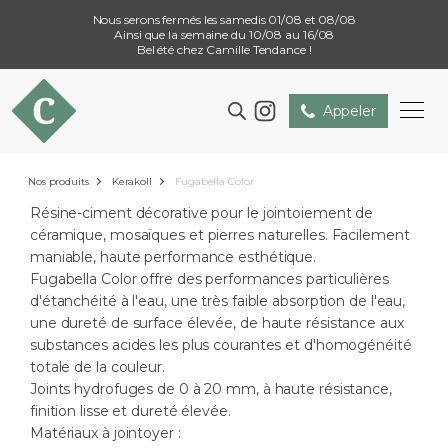
Nous serons fermés les samedis 01/08 et 08/08
Ainsi que la semaine du 10/08 au 16/08
Bel été chez Camille Tendance !
Appeler
Nos produits
Kerakoll
Fugabella Color
Résine-ciment décorative pour le jointoiement de
céramique, mosaïques et pierres naturelles. Facilement
maniable, haute performance esthétique.
Fugabella Color offre des performances particulières
d'étanchéité à l'eau, une très faible absorption de l'eau,
une dureté de surface élevée, de haute résistance aux
substances acides les plus courantes et d'homogénéité
totale de la couleur.
Joints hydrofuges de 0 à 20 mm, à haute résistance,
finition lisse et dureté élevée.
Matériaux à jointoyer :