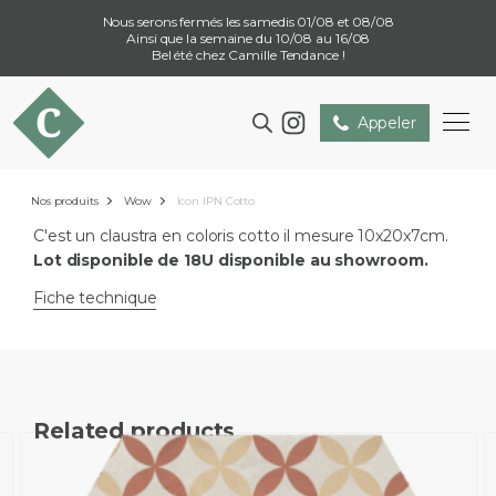
Nous serons fermés les samedis 01/08 et 08/08
Ainsi que la semaine du 10/08 au 16/08
Bel été chez Camille Tendance !
Appeler
Nos produits
Wow
Icon IPN Cotto
C'est un claustra en coloris cotto il mesure 10x20x7cm.
Lot disponible de 18U disponible au showroom.
Fiche technique
Related products