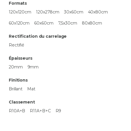
Formats
120x120cm
120x278cm
30x60cm
40x80cm
60x120cm
60x60cm
7,5x30cm
80x80cm
Rectification du carrelage
Rectifié
Épaisseurs
20mm
9mm
Finitions
Brillant
Mat
Classement
R10A+B
R11A+B+C
R9