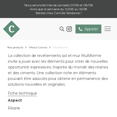
Nous serons fermés les samedis 01/08 et 08/08
Ainsi que la semaine du 10/08 au 16/08
Bel été chez Camille Tendance !
Appeler
Nos produits
Marca Corona
Multiforme
La collection de revêtements sol et mur Multiforme
invite à jouer avec les éléments pour créer de nouvelles
opportunité expressives. Inspirée du monde des résines
et des ciments. Une collection riche en éléments
pouvant être associés pour obtenir en permanence des
solutions nouvelles et originales.
Fiche technique
Aspect
Résine