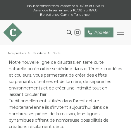
Nous serons fermés les samedis 01/08 et 08/08
Ainsi que la semaine du 10/08 au 16/08
Bel été chez Camille Tendance !
Appeler
Nos produits
Carodeco
Norfeu
Notre nouvelle ligne de claustras, en terre cuite
naturelle ou émaillée se décline dans différents modèles
et couleurs, vous permettant de créer des effets
surprenants d’ombres et de lumière, de séparer les
environnements et de créer une intimité tout en
laissant circuler l’air.
Traditionnellement utilisés dans l’architecture
méditerranéenne ils s’invitent aujourd’hui dans de
nombreuses pièces de la maison, leurs lignes
dynamiques offrent de nombreuse possibilités de
créations résolument déco.