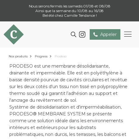
Nous serons fermés les samedis 01/08 et 08/08
Ainsi que la semaine du 10/08 au 16/08
Bel été chez Camille Tendance !
Appeler
Nos produits
Progress
Prodeso
PRODESO est une membrane désolidarisante,
drainante et imperméable. Elle est en polyéthylène à
baisse densité pourvue de cavités circulaires et revêtue
sur les deux cotés d'un tissu non tissé en polypropylène
thermo soudé qui garantit l’adhésion au support et
l'ancrage du revêtement de sol.
Système de désolidarisation et d'imperméabilisation,
PRODESO® MEMBRANE SYSTEM se présente
comme une solution idéale dans les environnements
intérieurs et extérieurs pour les substrats
problématiques, non durcis, les terrasses, les balcons et