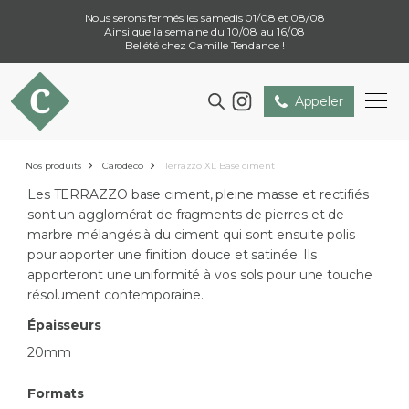
Nous serons fermés les samedis 01/08 et 08/08
Ainsi que la semaine du 10/08 au 16/08
Bel été chez Camille Tendance !
Appeler
Nos produits
Carodeco
Terrazzo XL Base ciment
Les TERRAZZO base ciment, pleine masse et rectifiés
sont un agglomérat de fragments de pierres et de
marbre mélangés à du ciment qui sont ensuite polis
pour apporter une finition douce et satinée. Ils
apporteront une uniformité à vos sols pour une touche
résolument contemporaine.
Épaisseurs
20mm
Formats