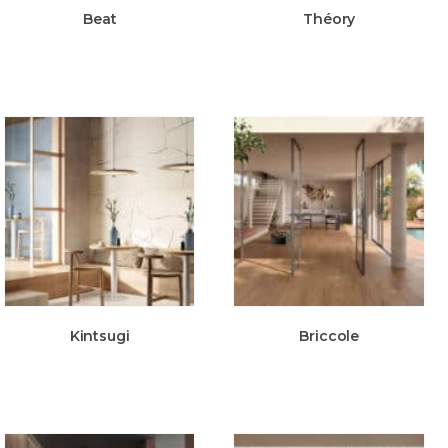
Beat
Théory
Kintsugi
Briccole