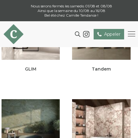
Nous serons fermés les samedis 01/08 et 08/08
Ainsi que la semaine du 10/08 au 16/08
Bel été chez Camille Tendance !
Appeler
GLIM
Tandem