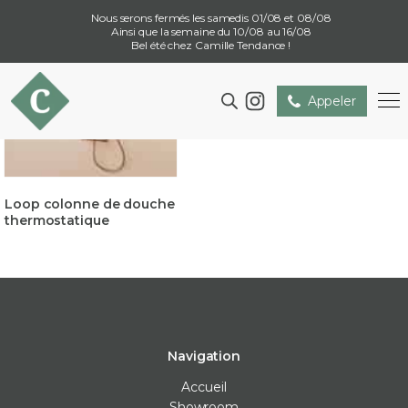
Nous serons fermés les samedis 01/08 et 08/08
Ainsi que la semaine du 10/08 au 16/08
Bel été chez Camille Tendance !
Appeler
Loop colonne de douche
thermostatique
Navigation
Accueil
Showroom