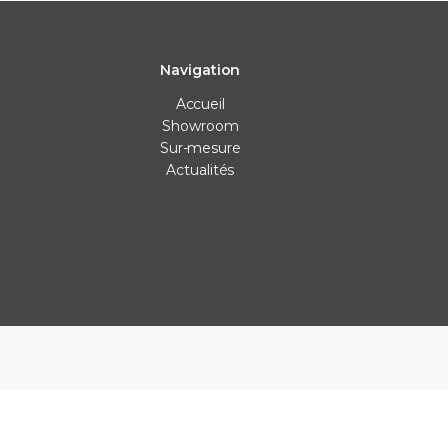
Navigation
Accueil
Showroom
Sur-mesure
Actualités
Carrelage intérieur
Carrelage extérieur
Les Véritables
Carrelage cuisine
Carrelage anti-dérapants
Bejmat
Carrelage mur
Carrelage piscine
Carreaux ciment
Carrelage salle de bain
Carrelage terrasse
Claustras
Carrelage sol
Dalle carrelage (20mm)
Terrazzo
Parement
Margelle piscine
Zellige
Plan de travail cuisine
Parement
Plinthe sur-mesure
Plots