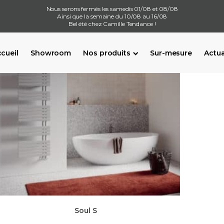
Nous serons fermés les samedis 01/08 et 08/08
Ainsi que la semaine du 10/08 au 16/08
Bel été chez Camille Tendance !
cueil
Showroom
Nos produits
Sur-mesure
Actua
Soul S