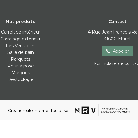
Nos produits
Contact
Carrelage intérieur
14 Rue Jean François R
Carrelage extérieur
31600
Muret
Les Véritables
Appeler
Salle de bain
Parquets
Salle de bain
Parquets
Pour la
Formulaire de conta
Pour la pose
Baignoire
Contre-collé
Cales de 
Marques
Meubles de salle de bain
Corniches
Colles
Destockage
Parois de douche
Lames vinyles
Joint / sil
Receveur de douche
Moulures mur
Membra
Robinetterie
Plinthes
Plots
Sèche-serviettes
Stratifié
Profilés d
Création site internet Toulouse
Vasques
Ragréag
WC et bidets
Accessoires