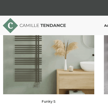
Ac
Funky S