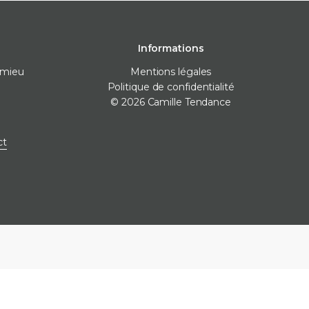
Informations
omieu
Mentions légales
Politique de confidentialité
© 2026 Camille Tendance
 pose
Destockage
Marques
ct
nivellement
Destockage carrelage
Destockage sanitaire
icone
Destockage produits de
pose
ne
e finitions
e