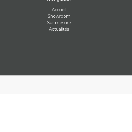
Accueil
Showroom
Sur-mesure
Actualités
Carrelage intérieur
Carrelage extérieur
Les Véritables
Carrelage cuisine
Carrelage anti-dérapants
Bejmat
Carrelage mur
Carrelage piscine
Carreaux ciment
Carrelage salle de bain
Carrelage terrasse
Claustras
Carrelage sol
Dalle carrelage (20mm)
Terrazzo
Parement
Margelle piscine
Zellige
Plan de travail cuisine
Parement
Plinthe sur-mesure
Plots