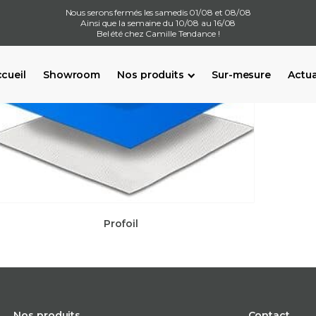
Nous serons fermés les samedis 01/08 et 08/08
Ainsi que la semaine du 10/08 au 16/08
Bel été chez Camille Tendance !
cueil
Showroom
Nos produits
Sur-mesure
Actua
Profoil
Nos produits
Contact