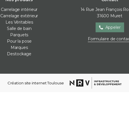
Carrelage intérieur
14 Rue Jean François R
Carrelage extérieur
31600
Muret
Les Véritables
Appeler
Salle de bain
Parquets
Formulaire de conta
Pour la pose
Marques
Destockage
Salle de bain
Parquets
Pour la
Baignoire
Contre-collé
Cales de 
Meubles de salle de bain
Corniches
Colles
Parois de douche
Lames vinyles
Joint / sil
Création site internet Toulouse
Receveur de douche
Moulures mur
Membra
Robinetterie
Plinthes
Plots
Sèche-serviettes
Stratifié
Profilés d
Vasques
Ragréag
WC et bidets
Accessoires