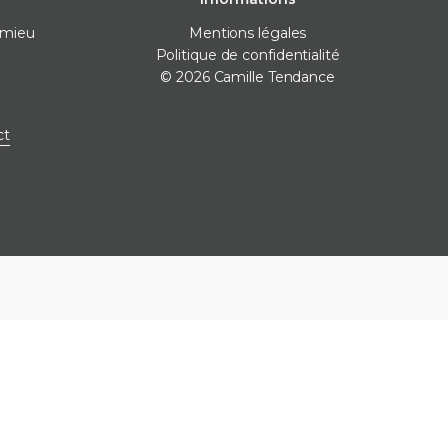
omieu
Mentions légales
Politique de confidentialité
© 2026 Camille Tendance
ct
 pose
Destockage
Marques
nivellement
Destockage carrelage
Destockage sanitaire
icone
Destockage produits de
pose
ne
e finitions
e