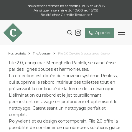
Nous serons fermés les samedis 01/08 et 08/08
Ainsi que la semaine du 10/08 au 16/08
Bel été chez Camille Tendance !
Appeler
Nos produits
The.Arceram
File 2.0 Cuvette à poser avec réservoir
File 2.0, conçu par Meneghello Paolelli, se caractérise
par des lignes douces et harmonieuses.
La collection est dotée du nouveau système Rimless,
qui supprime le rebord intérieur des toilettes tout en
préservant la continuité de la forme de la céramique.
L'élimination du rebord et le jet tourbillonnant
permettent un lavage en profondeur et optimisent le
nettoyage. Garantissant un nettoyage parfait et
complet.
Polyvalent et au design contemporain, File 2.0 offre la
possibilité de combiner de nombreuses solutions grâce