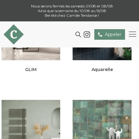
Nous serons fermés les samedis 01/08 et 08/08
Ainsi que la semaine du 10/08 au 16/08
Bel été chez Camille Tendance !
Appeler
GLIM
Aquarelle